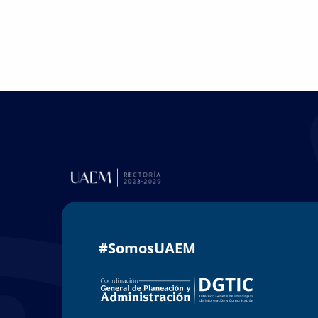
#SomosUAEM