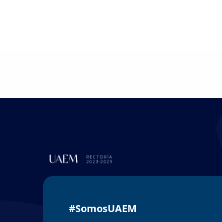
#SomosUAEM