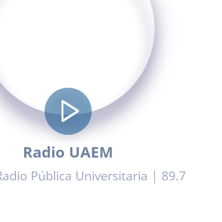
play_arrow
Radio UAEM
Radio Pública Universitaria | 89.7