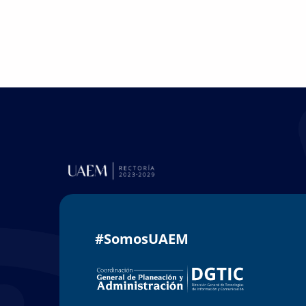
#SomosUAEM